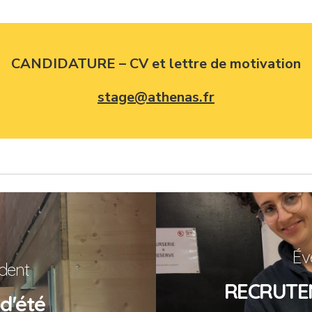
CANDIDATURE – CV et lettre de motivation
stage@athenas.fr
Év
dent
RECRUTEME
d'été