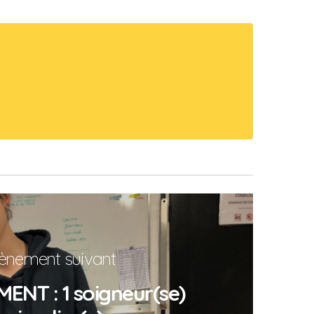
ènement suivant
NT : 1 soigneur(se)