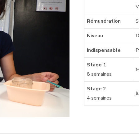
V
Rémunération
S
Niveau
D
Indispensable
P
Stage 1
M
8 semaines
Stage 2
J
4 semaines