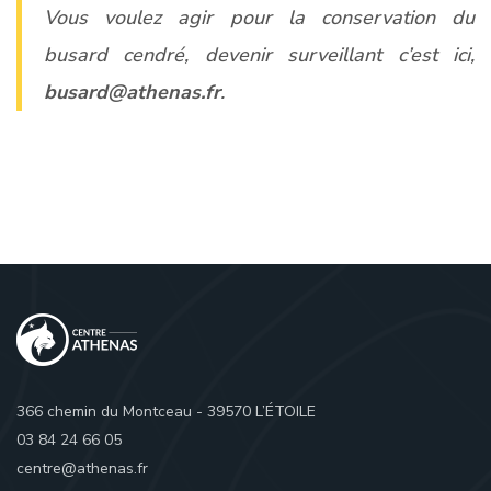
Vous voulez agir pour la conservation du
busard cendré, devenir surveillant c’est ici,
busard@athenas.fr
.
366 chemin du Montceau - 39570 L’ÉTOILE
03 84 24 66 05
centre@athenas.fr