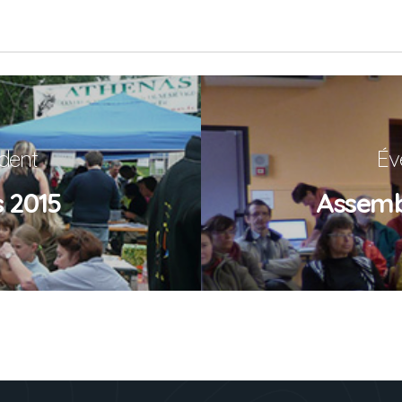
dent
Év
 2015
Assemb