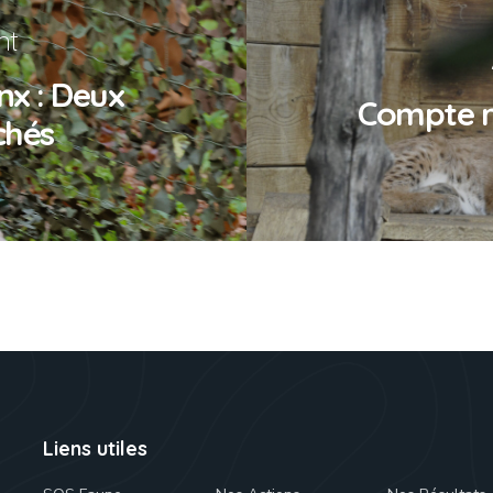
nt
nx : Deux
Compte r
chés
Liens utiles